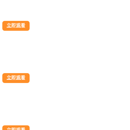
塔勒瑞斯 - 拉努斯
阿甲
立即观看
00:00
2026-08-10
圣洛伦索 - 飓风队
阿甲
立即观看
00:00
2026-08-10
罗萨里奥中央 - 阿尔多斯维
阿甲
立即观看