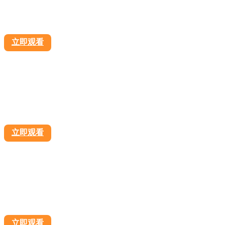
克鲁塞罗 - 米拉索
巴西甲
立即观看
00:00
2026-08-10
巴伊亚 - 瓦斯科达伽马
巴西甲
立即观看
00:00
2026-08-10
帕尔梅拉斯 - 巴西国际
巴西甲
立即观看