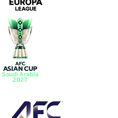
欧联
亚洲杯