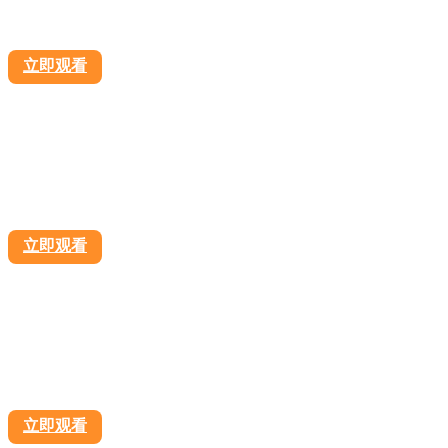
梅州客家 - 佛山南狮
中甲
立即观看
00:00
2026-08-08
南京城市 - 南通支云
中甲
立即观看
00:00
2026-08-08
浙江队 - 武汉三镇
中超
立即观看