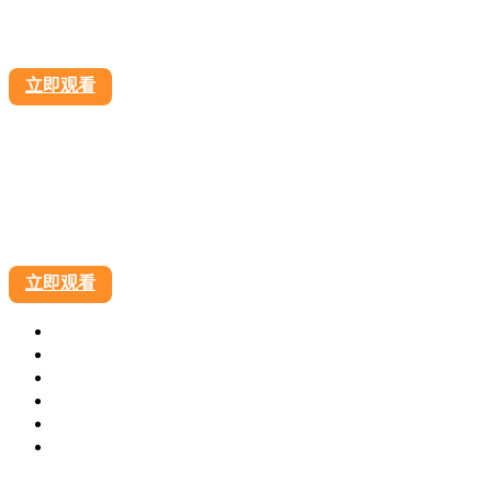
山东泰山 - 天津津门虎
中超
立即观看
00:00
2026-08-09
克鲁塞罗 - 米拉索
巴西甲
立即观看
首页
足球直播
篮球直播
重要赛事
资讯
录像