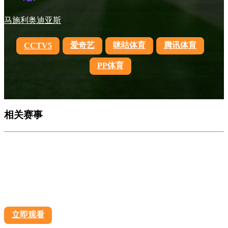
马施利奥迪亚斯
爱奇艺
咪咕体育
腾讯体育
CCTV5
PP体育
相关赛事
00:00
2026-08-08
苏州东吴 - 长春亚泰
中甲
立即观看