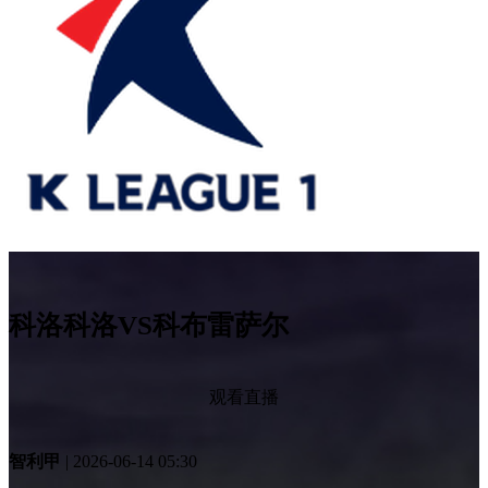
韩K联
科洛科洛VS科布雷萨尔
观看直播
智利甲
|
2026-06-14 05:30