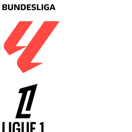
德甲
西甲