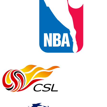
NBA
中超