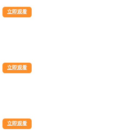
中超
立即观看
00:00
2026-08-14
青岛西海岸 - 重庆铜梁龙
中超
立即观看
00:00
2026-08-15
延边龙鼎 - 大连鲲城
中甲
立即观看
00:00