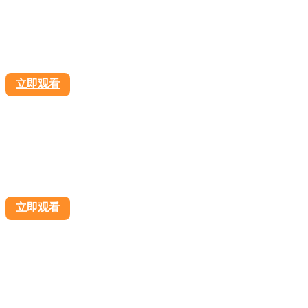
2026-08-12
奈梅亨 - 奥林匹亚科斯
欧冠
立即观看
00:00
2026-08-12
贝尔格莱德红星 - 贝夏普尔
欧冠
立即观看
00:00
2026-08-12
布拉迪斯拉发 - 米亚尔比