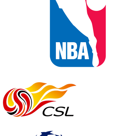
NBA
中超