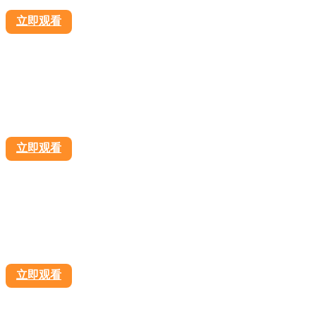
欧冠
立即观看
00:00
2026-08-12
博德闪耀 - 圣吉罗斯
欧冠
立即观看
00:00
2026-08-12
考诺萨基列斯 - 萨格勒布迪纳摩
欧冠
立即观看
00:00