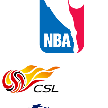
NBA
中超