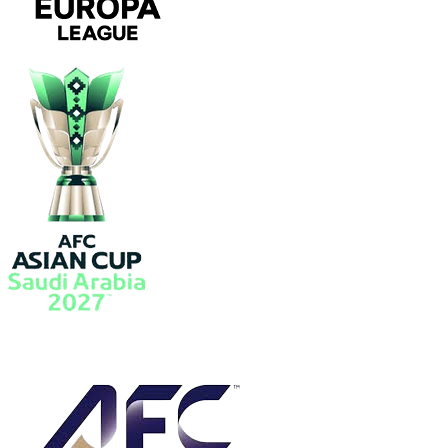
欧联
亚洲杯