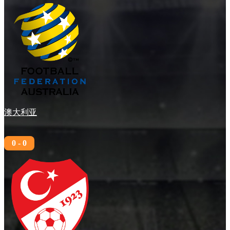
澳大利亚
0 - 0