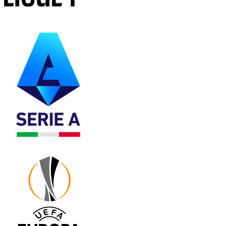
法甲
意甲