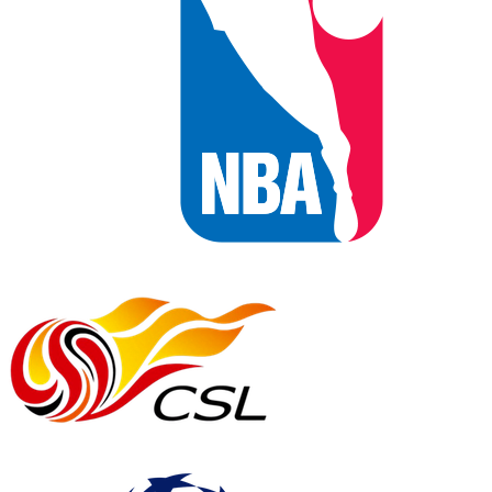
NBA
中超