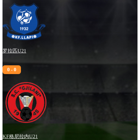
罗拉匹U21
0 - 0
KF格尼拉内U21