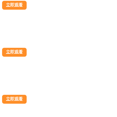
立即观看
00:00
2026-08-08
云南玉昆 - 成都蓉城
中超
立即观看
00:00
2026-08-09
格雷米奥 - 圣保罗
巴西甲
立即观看
00:00