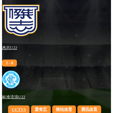
杰志U22
2 - 0
标准流浪U22
爱奇艺
咪咕体育
腾讯体育
CCTV5