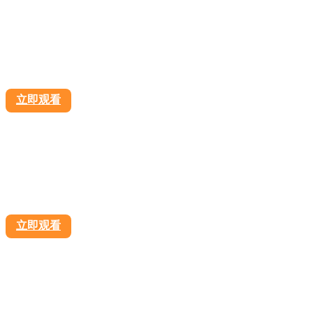
00:00
2026-08-08
梅州客家 - 佛山南狮
中甲
立即观看
00:00
2026-08-08
南京城市 - 南通支云
中甲
立即观看
00:00
2026-08-08