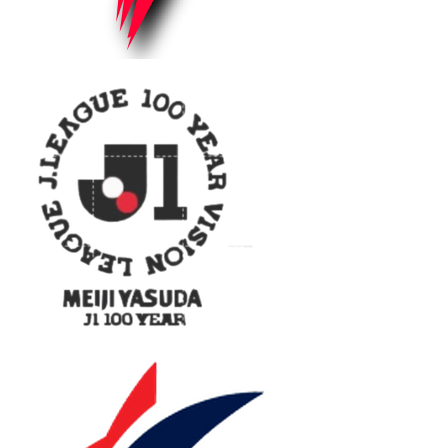
中甲
日职联